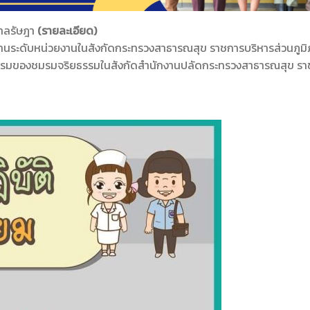
บาลรัษฎา
(รายละเอียด)
นระดับหน่วยงานในสังกัดกระทรวงสาธารณสุข ราชการบริหารส่วนภูม
รมของชมรมจริยธรรมในสังกัดสำนักงานปลัดกระทรวงสาธารณสุข ราชก