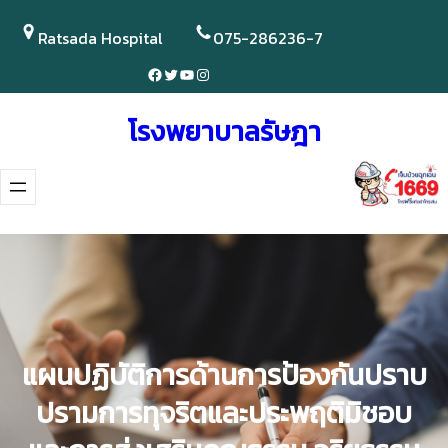
Skip
to
Ratsada Hospital
075-286236-7
content
Facebook
Twitter
YouTube
Instagram
โรงพยาบาลรัษฎา
แผนปฏิบัติการด้านการป้องกันปราบ
ปรามการทุจริตและประพฤติมิชอบ